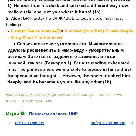
1). He rose from his desk and smirked a different way now,
maliciously: aha, got you where it hurts! (1a).
2.
Also:
БРАТЬ/ВЗЯТЬ ЗА ЖИВОЕ to touch
s.o.
's innermost
feelings:
-
X задел Y-а за живое{{}}
≈
X moved (touched) Y very deeply
;
-
thing X cut Y to the heart.
♦ Серьезное чтение утомляло его. Мыслителям не
удалось расшевелить в нем жажду к умозрительным
истинам. Зато поэты задели его за живое: он стал
юношей, как все (Гончаров 1). Serious reading exhausted
him. The philosophers were unable to arouse in him a thirst
for speculative thought. ...However, the poets touched him
deeply, and he became a youth like any other (1b).
Большой русско-английский фразеологический словарь. — М.: ACT-ПРЕСС
КНИГА
.
С.И. Лубенская
.
2004
.
Игры ⚽
Поможем сделать НИР
взять за живое
забрать за живое