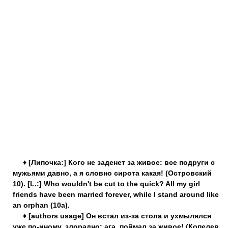
♦ [Липочка:] Кого не заденет за живое: все подруги с
мужьями давно, а я словно сирота какая! (Островский
10). [L.:] Who wouldn't be cut to the quick? All my girl
friends have been married forever, while I stand around like
an orphan (10a).
♦ [authors usage] Он встал из-за стола и ухмылялся
уже по-иному, злорадно: ага, поймал за живое! (Копелев