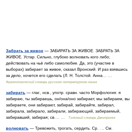
Забрать за живое
— ЗАБИРАТЬ ЗА ЖИВОЕ. ЗАБРАТЬ ЗА
ЖИВОЕ. Устар. Сильно, глубоко волновать кого либо;
действовать на чьё либо самолюбие. Да, это (участие в
выборах) забирает за живое, сказал Вронский. И раз взявшись
за дело, хочется его сделать (Л. Н. Толстой. Анна… …
Фразеологический словарь русского литературного языка
забирать
— глаг., нсв., употр. сравн. часто Морфология: я
забираю, ты забираешь, он/она/оно забирает, мы забираем, вы
забираете, они забирают, забирай, забирайте, забирал,
забирала, забирало, забирали, забирающий, забираемый,
забиравший, забирая; св.… …
Толковый словарь Дмитриева
волновать
— Тревожить, трогать, сердить. Ср. . .. См.