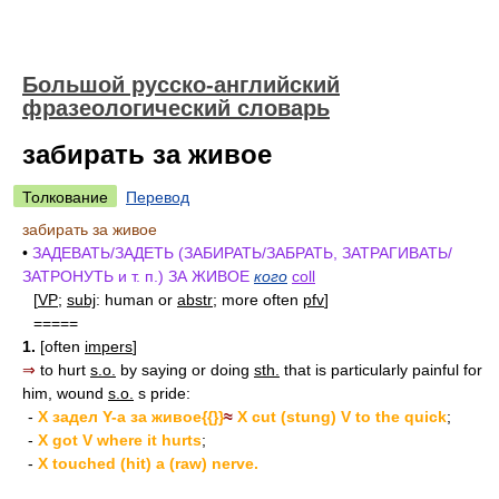
Большой русско-английский
фразеологический словарь
забирать за живое
Толкование
Перевод
забирать за живое
•
ЗАДЕВАТЬ/ЗАДЕТЬ (ЗАБИРАТЬ/ЗАБРАТЬ, ЗАТРАГИВАТЬ/
ЗАТРОНУТЬ и т. п.) ЗА ЖИВОЕ
кого
coll
[
VP
;
subj
: human or
abstr
; more often
pfv
]
=====
1.
[often
impers
]
⇒
to hurt
s.o.
by saying or doing
sth.
that is particularly painful for
him, wound
s.o.
s pride:
-
X задел Y-а за живое{{}}
≈
X cut (stung) V to the quick
;
-
X got V where it hurts
;
-
X touched (hit) a (raw) nerve.