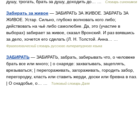
душу, трогать, брать за душу, доходить до… …
Словарь синонимов
Забирать за живое
— ЗАБИРАТЬ ЗА ЖИВОЕ. ЗАБРАТЬ ЗА
ЖИВОЕ. Устар. Сильно, глубоко волновать кого либо;
действовать на чьё либо самолюбие. Да, это (участие в
выборах) забирает за живое, сказал Вронский. И раз взявшись
за дело, хочется его сделать (Л. Н. Толстой. Анна… …
Фразеологический словарь русского литературного языка
ЗАБИРАТЬ
— ЗАБИРАТЬ, забрать, забирывать что, о человеке
брать все или много; | о снаряде: захватывать, зацеплять,
врезываться; | перегораживать, загораживать, городить забор,
перегородку, класть или ставить жерди, доски или бревна в паз.
| О снадобье, о… …
Толковый словарь Даля